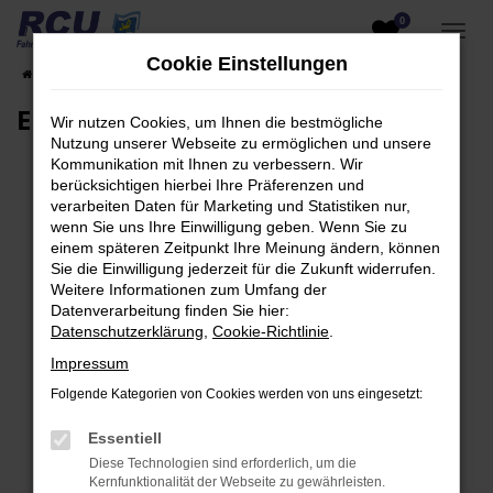
0
Zum
Hauptinhalt
Cookie Einstellungen
Startseite
EU-Fahrzeuge am Lager
Fahrzeugsuche
springen
EU-Neuwagen für Händler
Wir nutzen Cookies, um Ihnen die bestmögliche
Nutzung unserer Webseite zu ermöglichen und unsere
Kommunikation mit Ihnen zu verbessern. Wir
berücksichtigen hierbei Ihre Präferenzen und
verarbeiten Daten für Marketing und Statistiken nur,
Fehler: Network Error
wenn Sie uns Ihre Einwilligung geben. Wenn Sie zu
einem späteren Zeitpunkt Ihre Meinung ändern, können
Beim Laden ist ein Fehler aufgetreten.
Sie die Einwilligung jederzeit für die Zukunft widerrufen.
Hier sind ein paar Tipps, die dir helfen können:
Weitere Informationen zum Umfang der
Datenverarbeitung finden Sie hier:
Überprüfe deine Firewall und deine
Datenschutzerklärung
,
Cookie-Richtlinie
.
Internetverbindung.
Impressum
Laden andere Webseiten, zum Beispiel deine
Folgende Kategorien von Cookies werden von uns eingesetzt:
Suchmaschine?
Prüfe deine Browsererweiterungen.
Essentiell
Manche Erweiterungen, wie Werbeblocker,
Diese Technologien sind erforderlich, um die
können das Laden bestimmter Seiten
Kernfunktionalität der Webseite zu gewährleisten.