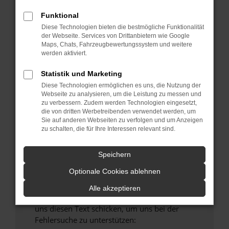
verhindern. Funktioniert die Seite in einem
Funktional
anderen Browser oder in einem privaten
Fenster?
Diese Technologien bieten die bestmögliche Funktionalität
der Webseite. Services von Drittanbietern wie Google
Starte dein Gerät neu.
Maps, Chats, Fahrzeugbewertungssystem und weitere
Das kann manchmal helfen, vorübergehende
werden aktiviert.
Probleme zu beheben.
Statistik und Marketing
Stelle sicher, dass dein Browser und dein
Diese Technologien ermöglichen es uns, die Nutzung der
Betriebssystem auf dem neuesten Stand
Webseite zu analysieren, um die Leistung zu messen und
sind.
zu verbessern. Zudem werden Technologien eingesetzt,
die von dritten Werbetreibenden verwendet werden, um
Veraltete Software birgt nicht nur ein
Sie auf anderen Webseiten zu verfolgen und um Anzeigen
Sicherheitsrisiko, sondern kann auch dazu
zu schalten, die für Ihre Interessen relevant sind.
führen, dass bestimmte Funktionen nicht mehr
unterstützt werden.
Speichern
Wende dich an den Webseitenbetreiber.
Optionale Cookies ablehnen
Wenn du alle oben genannten Schritte versucht
hast, kontaktiere uns bitte. Wir werden
Alle akzeptieren
versuchen, das Problem zu beheben. Du kannst
uns diesen Text schicken, um uns bei der
Fehlersuche zu unterstützen: