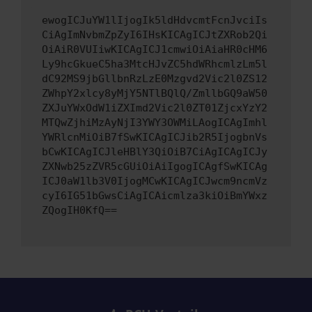
ewogICJuYW1lIjogIk5ldHdvcmtFcnJvciIs
CiAgImNvbmZpZyI6IHsKICAgICJtZXRob2Qi
OiAiR0VUIiwKICAgICJ1cmwiOiAiaHR0cHM6
Ly9hcGkueC5ha3MtcHJvZC5hdWRhcmlzLm5l
dC92MS9jbGllbnRzLzE0Mzgvd2Vic2l0ZS12
ZWhpY2xlcy8yMjY5NTlBQlQ/ZmllbGQ9aW50
ZXJuYWxOdW1iZXImd2Vic2l0ZT01ZjcxYzY2
MTQwZjhiMzAyNjI3YWY3OWMiLAogICAgImhl
YWRlcnMiOiB7fSwKICAgICJib2R5IjogbnVs
bCwKICAgICJleHBlY3QiOiB7CiAgICAgICJy
ZXNwb25zZVR5cGUiOiAiIgogICAgfSwKICAg
ICJ0aW1lb3V0IjogMCwKICAgICJwcm9ncmVz
cyI6IG51bGwsCiAgICAicmlza3kiOiBmYWxz
ZQogIH0KfQ==