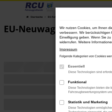
Zum
Hauptinhalt
Startseite
EU-Fahrzeuge am Lager
Fahrzeugsuche
springen
EU-Neuwagen für Händl
Wir nutzen Cookies, um Ihnen d
verbessern. Wir berücksichtigen 
Einwilligung geben. Wenn Sie zu 
widerrufen. Weitere Information
Impressum
Folgende Kategorien von Cookies werd
Essentiell
Diese Technologien sind erforde
Funktional
Diese Technologien bieten die b
Fahrzeugbewertungssystem und w
Statistik und Marketing
Diese Technologien ermöglichen