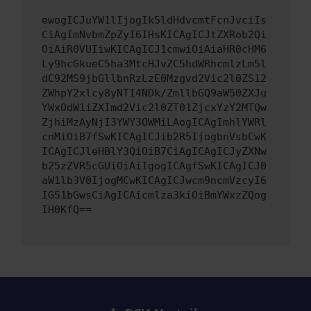
ewogICJuYW1lIjogIk5ldHdvcmtFcnJvciIs
CiAgImNvbmZpZyI6IHsKICAgICJtZXRob2Qi
OiAiR0VUIiwKICAgICJ1cmwiOiAiaHR0cHM6
Ly9hcGkueC5ha3MtcHJvZC5hdWRhcmlzLm5l
dC92MS9jbGllbnRzLzE0Mzgvd2Vic2l0ZS12
ZWhpY2xlcy8yNTI4NDk/ZmllbGQ9aW50ZXJu
YWxOdW1iZXImd2Vic2l0ZT01ZjcxYzY2MTQw
ZjhiMzAyNjI3YWY3OWMiLAogICAgImhlYWRl
cnMiOiB7fSwKICAgICJib2R5IjogbnVsbCwK
ICAgICJleHBlY3QiOiB7CiAgICAgICJyZXNw
b25zZVR5cGUiOiAiIgogICAgfSwKICAgICJ0
aW1lb3V0IjogMCwKICAgICJwcm9ncmVzcyI6
IG51bGwsCiAgICAicmlza3kiOiBmYWxzZQog
IH0KfQ==