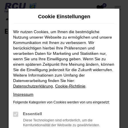
0
Zum
Hauptinhalt
Cookie Einstellungen
Startseite
EU-Fahrzeuge am Lager
Fahrzeugsuche
springen
EU-Neuwagen für Händler
Wir nutzen Cookies, um Ihnen die bestmögliche
Nutzung unserer Webseite zu ermöglichen und unsere
Kommunikation mit Ihnen zu verbessern. Wir
berücksichtigen hierbei Ihre Präferenzen und
verarbeiten Daten für Marketing und Statistiken nur,
Fehler: Network Error
wenn Sie uns Ihre Einwilligung geben. Wenn Sie zu
einem späteren Zeitpunkt Ihre Meinung ändern, können
Beim Laden ist ein Fehler aufgetreten.
Sie die Einwilligung jederzeit für die Zukunft widerrufen.
Hier sind ein paar Tipps, die dir helfen können:
Weitere Informationen zum Umfang der
Datenverarbeitung finden Sie hier:
Überprüfe deine Firewall und deine
Datenschutzerklärung
,
Cookie-Richtlinie
.
Internetverbindung.
Impressum
Laden andere Webseiten, zum Beispiel deine
Folgende Kategorien von Cookies werden von uns eingesetzt:
Suchmaschine?
Prüfe deine Browsererweiterungen.
Essentiell
Manche Erweiterungen, wie Werbeblocker,
Diese Technologien sind erforderlich, um die
können das Laden bestimmter Seiten
Kernfunktionalität der Webseite zu gewährleisten.