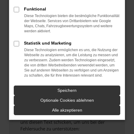
verhindern. Funktioniert die Seite in einem
Funktional
anderen Browser oder in einem privaten
Fenster?
Diese Technologien bieten die bestmögliche Funktionalität
der Webseite. Services von Drittanbietern wie Google
Starte dein Gerät neu.
Maps, Chats, Fahrzeugbewertungssystem und weitere
Das kann manchmal helfen, vorübergehende
werden aktiviert.
Probleme zu beheben.
Statistik und Marketing
Stelle sicher, dass dein Browser und dein
Diese Technologien ermöglichen es uns, die Nutzung der
Betriebssystem auf dem neuesten Stand
Webseite zu analysieren, um die Leistung zu messen und
sind.
zu verbessern. Zudem werden Technologien eingesetzt,
die von dritten Werbetreibenden verwendet werden, um
Veraltete Software birgt nicht nur ein
Sie auf anderen Webseiten zu verfolgen und um Anzeigen
Sicherheitsrisiko, sondern kann auch dazu
zu schalten, die für Ihre Interessen relevant sind.
führen, dass bestimmte Funktionen nicht mehr
unterstützt werden.
Speichern
Wende dich an den Webseitenbetreiber.
Optionale Cookies ablehnen
Wenn du alle oben genannten Schritte versucht
hast, kontaktiere uns bitte. Wir werden
Alle akzeptieren
versuchen, das Problem zu beheben. Du kannst
uns diesen Text schicken, um uns bei der
Fehlersuche zu unterstützen: