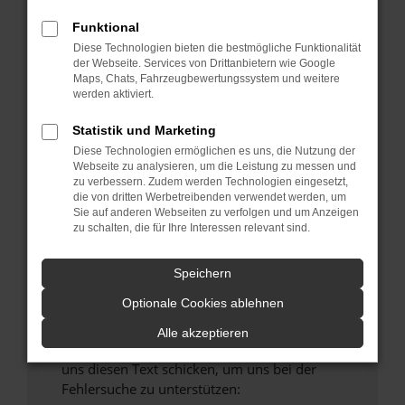
verhindern. Funktioniert die Seite in einem
Funktional
anderen Browser oder in einem privaten
Fenster?
Diese Technologien bieten die bestmögliche Funktionalität
der Webseite. Services von Drittanbietern wie Google
Starte dein Gerät neu.
Maps, Chats, Fahrzeugbewertungssystem und weitere
Das kann manchmal helfen, vorübergehende
werden aktiviert.
Probleme zu beheben.
Statistik und Marketing
Stelle sicher, dass dein Browser und dein
Diese Technologien ermöglichen es uns, die Nutzung der
Betriebssystem auf dem neuesten Stand
Webseite zu analysieren, um die Leistung zu messen und
sind.
zu verbessern. Zudem werden Technologien eingesetzt,
die von dritten Werbetreibenden verwendet werden, um
Veraltete Software birgt nicht nur ein
Sie auf anderen Webseiten zu verfolgen und um Anzeigen
Sicherheitsrisiko, sondern kann auch dazu
zu schalten, die für Ihre Interessen relevant sind.
führen, dass bestimmte Funktionen nicht mehr
unterstützt werden.
Speichern
Wende dich an den Webseitenbetreiber.
Optionale Cookies ablehnen
Wenn du alle oben genannten Schritte versucht
hast, kontaktiere uns bitte. Wir werden
Alle akzeptieren
versuchen, das Problem zu beheben. Du kannst
uns diesen Text schicken, um uns bei der
Fehlersuche zu unterstützen: