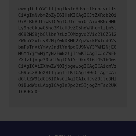
ewogICJuYW1lIjogIk5ldHdvcmtFcnJvciIs
CiAgImNvbmZpZyI6IHsKICAgICJtZXRob2Qi
OiAiR0VUIiwKICAgICJ1cmwiOiAiaHR0cHM6
Ly9hcGkueC5ha3MtcHJvZC5hdWRhcmlzLm5l
dC92MS9jbGllbnRzLzE0Mzgvd2Vic2l0ZS12
ZWhpY2xlcy82MjYwNDRMP2ZpZWxkPWludGVy
bmFsTnVtYmVyJndlYnNpdGU9NWY3MWM2NjE0
MGY4YjMwMjYyN2FmNzljIiwKICAgICJoZWFk
ZXJzIjoge30sCiAgICAiYm9keSI6IG51bGws
CiAgICAiZXhwZWN0IjogewogICAgICAicmVz
cG9uc2VUeXBlIjogIiIKICAgIH0sCiAgICAi
dGltZW91dCI6IDAsCiAgICAicHJvZ3Jlc3Mi
OiBudWxsLAogICAgInJpc2t5IjogZmFsc2UK
ICB9Cn0=