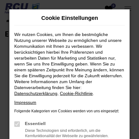
0
Zum
Hauptinhalt
Cookie Einstellungen
Startseite
EU-Fahrzeuge am Lager
Fahrzeugsuche
springen
EU-Neuwagen für Händler
Wir nutzen Cookies, um Ihnen die bestmögliche
Nutzung unserer Webseite zu ermöglichen und unsere
Kommunikation mit Ihnen zu verbessern. Wir
berücksichtigen hierbei Ihre Präferenzen und
verarbeiten Daten für Marketing und Statistiken nur,
Fehler: Network Error
wenn Sie uns Ihre Einwilligung geben. Wenn Sie zu
einem späteren Zeitpunkt Ihre Meinung ändern, können
Beim Laden ist ein Fehler aufgetreten.
Sie die Einwilligung jederzeit für die Zukunft widerrufen.
Hier sind ein paar Tipps, die dir helfen können:
Weitere Informationen zum Umfang der
Datenverarbeitung finden Sie hier:
Überprüfe deine Firewall und deine
Datenschutzerklärung
,
Cookie-Richtlinie
.
Internetverbindung.
Impressum
Laden andere Webseiten, zum Beispiel deine
Folgende Kategorien von Cookies werden von uns eingesetzt:
Suchmaschine?
Prüfe deine Browsererweiterungen.
Essentiell
Manche Erweiterungen, wie Werbeblocker,
Diese Technologien sind erforderlich, um die
können das Laden bestimmter Seiten
Kernfunktionalität der Webseite zu gewährleisten.