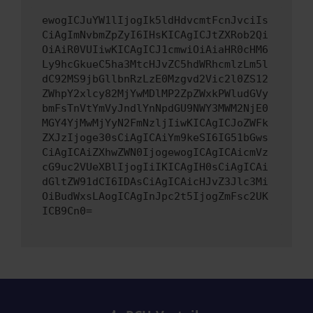
ewogICJuYW1lIjogIk5ldHdvcmtFcnJvciIs
CiAgImNvbmZpZyI6IHsKICAgICJtZXRob2Qi
OiAiR0VUIiwKICAgICJ1cmwiOiAiaHR0cHM6
Ly9hcGkueC5ha3MtcHJvZC5hdWRhcmlzLm5l
dC92MS9jbGllbnRzLzE0Mzgvd2Vic2l0ZS12
ZWhpY2xlcy82MjYwMDlMP2ZpZWxkPWludGVy
bmFsTnVtYmVyJndlYnNpdGU9NWY3MWM2NjE0
MGY4YjMwMjYyN2FmNzljIiwKICAgICJoZWFk
ZXJzIjoge30sCiAgICAiYm9keSI6IG51bGws
CiAgICAiZXhwZWN0IjogewogICAgICAicmVz
cG9uc2VUeXBlIjogIiIKICAgIH0sCiAgICAi
dGltZW91dCI6IDAsCiAgICAicHJvZ3Jlc3Mi
OiBudWxsLAogICAgInJpc2t5IjogZmFsc2UK
ICB9Cn0=