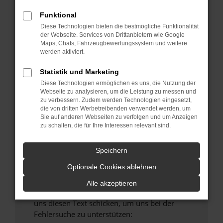
verhindern. Funktioniert die Seite in einem
Funktional
anderen Browser oder in einem privaten
Fenster?
Diese Technologien bieten die bestmögliche Funktionalität
der Webseite. Services von Drittanbietern wie Google
Starte dein Gerät neu.
Maps, Chats, Fahrzeugbewertungssystem und weitere
Das kann manchmal helfen, vorübergehende
werden aktiviert.
Probleme zu beheben.
Statistik und Marketing
Stelle sicher, dass dein Browser und dein
Diese Technologien ermöglichen es uns, die Nutzung der
Betriebssystem auf dem neuesten Stand
Webseite zu analysieren, um die Leistung zu messen und
sind.
zu verbessern. Zudem werden Technologien eingesetzt,
die von dritten Werbetreibenden verwendet werden, um
Veraltete Software birgt nicht nur ein
Sie auf anderen Webseiten zu verfolgen und um Anzeigen
Sicherheitsrisiko, sondern kann auch dazu
zu schalten, die für Ihre Interessen relevant sind.
führen, dass bestimmte Funktionen nicht mehr
unterstützt werden.
Speichern
Wende dich an den Webseitenbetreiber.
Optionale Cookies ablehnen
Wenn du alle oben genannten Schritte versucht
hast, kontaktiere uns bitte. Wir werden
Alle akzeptieren
versuchen, das Problem zu beheben. Du kannst
uns diesen Text schicken, um uns bei der
Fehlersuche zu unterstützen: