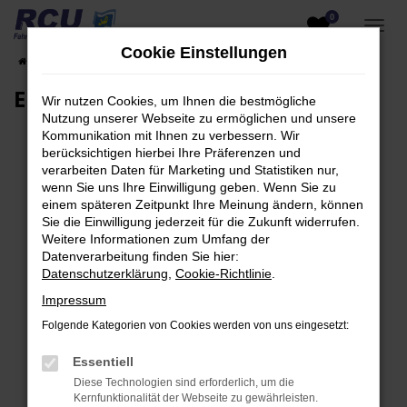
0
Zum
Hauptinhalt
Cookie Einstellungen
Startseite
EU-Fahrzeuge am Lager
Fahrzeugsuche
springen
EU-Neuwagen für Händler
Wir nutzen Cookies, um Ihnen die bestmögliche
Nutzung unserer Webseite zu ermöglichen und unsere
Kommunikation mit Ihnen zu verbessern. Wir
berücksichtigen hierbei Ihre Präferenzen und
verarbeiten Daten für Marketing und Statistiken nur,
Fehler: Network Error
wenn Sie uns Ihre Einwilligung geben. Wenn Sie zu
einem späteren Zeitpunkt Ihre Meinung ändern, können
Beim Laden ist ein Fehler aufgetreten.
Sie die Einwilligung jederzeit für die Zukunft widerrufen.
Hier sind ein paar Tipps, die dir helfen können:
Weitere Informationen zum Umfang der
Datenverarbeitung finden Sie hier:
Überprüfe deine Firewall und deine
Datenschutzerklärung
,
Cookie-Richtlinie
.
Internetverbindung.
Impressum
Laden andere Webseiten, zum Beispiel deine
Folgende Kategorien von Cookies werden von uns eingesetzt:
Suchmaschine?
Prüfe deine Browsererweiterungen.
Essentiell
Manche Erweiterungen, wie Werbeblocker,
Diese Technologien sind erforderlich, um die
können das Laden bestimmter Seiten
Kernfunktionalität der Webseite zu gewährleisten.