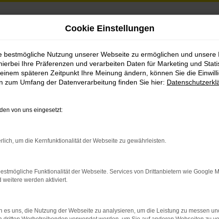
Cookie Einstellungen
er
ie bestmögliche Nutzung unserer Webseite zu ermöglichen und unsere
hierbei Ihre Präferenzen und verarbeiten Daten für Marketing und Stati
einem späteren Zeitpunkt Ihre Meinung ändern, können Sie die Einwillig
en zum Umfang der Datenverarbeitung finden Sie hier:
Datenschutzerkl
en von uns eingesetzt:
rlich, um die Kernfunktionalität der Webseite zu gewährleisten.
indung.
hine?
estmögliche Funktionalität der Webseite. Services von Drittanbietern wie Google 
eitere werden aktiviert.
aden bestimmter Seiten verhindern. Funktioniert die Seite in e
 es uns, die Nutzung der Webseite zu analysieren, um die Leistung zu messen u
 zu beheben.