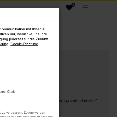
0
 Kommunikation mit Ihnen zu
stiken nur, wenn Sie uns Ihre
ung jederzeit für die Zukunft
ärung
,
Cookie-Richtlinie
.
Maps, Chats,
inem anderen Browser oder in einem privaten Fenster?
nd zu verbessern. Zudem werden