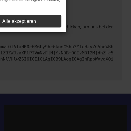
rfolgen und um Anzeigen zu schalten,
ht mehr unterstützt werden.
Alle akzeptieren
ben. Du kannst uns diesen Text schicken, um uns bei der
cmwiOiAiaHR0cHM6Ly9hcGkueC5ha3MtcHJvZC5hdWRh
ciZ3ZWJzaXRlPTVmNzFjNjYxNDBmOGIzMDI2MjdhZjc5
bnNlVHlwZSI6ICIiCiAgICB9LAogICAgInRpbWVvdXQi