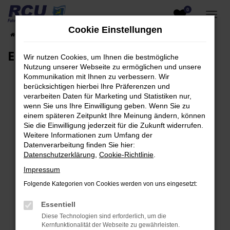
0
Zum
Hauptinhalt
Cookie Einstellungen
Startseite
EU-Fahrzeuge am Lager
Fahrzeugsuche
springen
EU-Neuwagen für Händler
Wir nutzen Cookies, um Ihnen die bestmögliche
Nutzung unserer Webseite zu ermöglichen und unsere
Kommunikation mit Ihnen zu verbessern. Wir
berücksichtigen hierbei Ihre Präferenzen und
verarbeiten Daten für Marketing und Statistiken nur,
Fehler: Network Error
wenn Sie uns Ihre Einwilligung geben. Wenn Sie zu
einem späteren Zeitpunkt Ihre Meinung ändern, können
Beim Laden ist ein Fehler aufgetreten.
Sie die Einwilligung jederzeit für die Zukunft widerrufen.
Hier sind ein paar Tipps, die dir helfen können:
Weitere Informationen zum Umfang der
Datenverarbeitung finden Sie hier:
Überprüfe deine Firewall und deine
Datenschutzerklärung
,
Cookie-Richtlinie
.
Internetverbindung.
Impressum
Laden andere Webseiten, zum Beispiel deine
Folgende Kategorien von Cookies werden von uns eingesetzt:
Suchmaschine?
Prüfe deine Browsererweiterungen.
Essentiell
Manche Erweiterungen, wie Werbeblocker,
Diese Technologien sind erforderlich, um die
können das Laden bestimmter Seiten
Kernfunktionalität der Webseite zu gewährleisten.