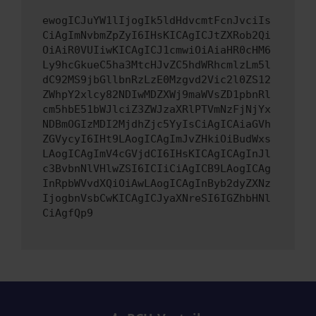
ewogICJuYW1lIjogIk5ldHdvcmtFcnJvciIs
CiAgImNvbmZpZyI6IHsKICAgICJtZXRob2Qi
OiAiR0VUIiwKICAgICJ1cmwiOiAiaHR0cHM6
Ly9hcGkueC5ha3MtcHJvZC5hdWRhcmlzLm5l
dC92MS9jbGllbnRzLzE0Mzgvd2Vic2l0ZS12
ZWhpY2xlcy82NDIwMDZXWj9maWVsZD1pbnRl
cm5hbE51bWJlciZ3ZWJzaXRlPTVmNzFjNjYx
NDBmOGIzMDI2MjdhZjc5YyIsCiAgICAiaGVh
ZGVycyI6IHt9LAogICAgImJvZHkiOiBudWxs
LAogICAgImV4cGVjdCI6IHsKICAgICAgInJl
c3BvbnNlVHlwZSI6ICIiCiAgICB9LAogICAg
InRpbWVvdXQiOiAwLAogICAgInByb2dyZXNz
IjogbnVsbCwKICAgICJyaXNreSI6IGZhbHNl
CiAgfQp9