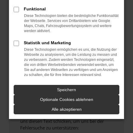
verhindern. Funktioniert die Seite in einem
Funktional
anderen Browser oder in einem privaten
Fenster?
Diese Technologien bieten die bestmögliche Funktionalität
der Webseite. Services von Drittanbietern wie Google
Starte dein Gerät neu.
Maps, Chats, Fahrzeugbewertungssystem und weitere
Das kann manchmal helfen, vorübergehende
werden aktiviert.
Probleme zu beheben.
Statistik und Marketing
Stelle sicher, dass dein Browser und dein
Diese Technologien ermöglichen es uns, die Nutzung der
Betriebssystem auf dem neuesten Stand
Webseite zu analysieren, um die Leistung zu messen und
sind.
zu verbessern. Zudem werden Technologien eingesetzt,
die von dritten Werbetreibenden verwendet werden, um
Veraltete Software birgt nicht nur ein
Sie auf anderen Webseiten zu verfolgen und um Anzeigen
Sicherheitsrisiko, sondern kann auch dazu
zu schalten, die für Ihre Interessen relevant sind.
führen, dass bestimmte Funktionen nicht mehr
unterstützt werden.
Speichern
Wende dich an den Webseitenbetreiber.
Optionale Cookies ablehnen
Wenn du alle oben genannten Schritte versucht
hast, kontaktiere uns bitte. Wir werden
Alle akzeptieren
versuchen, das Problem zu beheben. Du kannst
uns diesen Text schicken, um uns bei der
Fehlersuche zu unterstützen: