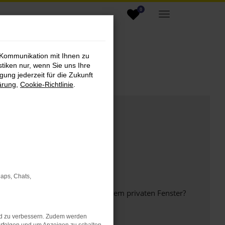
0
 Kommunikation mit Ihnen zu
stiken nur, wenn Sie uns Ihre
ung jederzeit für die Zukunft
ärung
,
Cookie-Richtlinie
.
Maps, Chats,
inem anderen Browser oder in einem privaten Fenster?
nd zu verbessern. Zudem werden