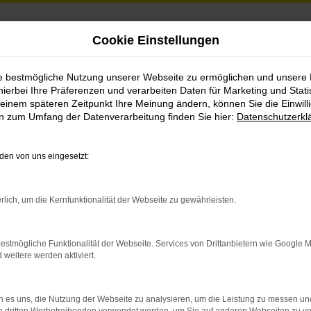
Cookie Einstellungen
er
ie bestmögliche Nutzung unserer Webseite zu ermöglichen und unsere
hierbei Ihre Präferenzen und verarbeiten Daten für Marketing und Stati
einem späteren Zeitpunkt Ihre Meinung ändern, können Sie die Einwillig
en zum Umfang der Datenverarbeitung finden Sie hier:
Datenschutzerkl
en von uns eingesetzt:
rlich, um die Kernfunktionalität der Webseite zu gewährleisten.
indung.
hine?
estmögliche Funktionalität der Webseite. Services von Drittanbietern wie Google 
eitere werden aktiviert.
aden bestimmter Seiten verhindern. Funktioniert die Seite in e
 es uns, die Nutzung der Webseite zu analysieren, um die Leistung zu messen u
 zu beheben.