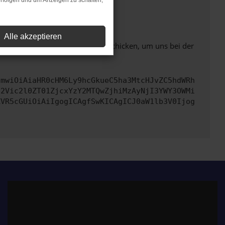
rfolgen und um Anzeigen zu schalten,
ht mehr unterstützt werden.
Alle akzeptieren
ben. Du kannst uns diesen Text schicken, um uns bei der
cmwiOiAiaHR0cHM6Ly9hcGkueC5ha3MtcHJvZC5hdWRh
d2Vic2l0ZT01ZjcxYzY2MTQwZjhiMzAyNjI3YWY3OWMi
ZVR5cGUiOiAiIgogICAgfSwKICAgICJ0aW1lb3V0Ijog