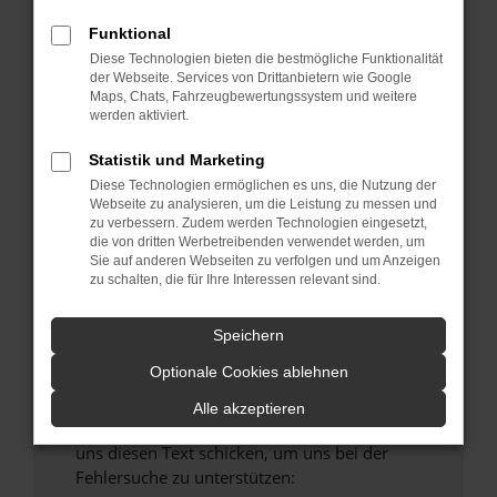
verhindern. Funktioniert die Seite in einem
Funktional
anderen Browser oder in einem privaten
Fenster?
Diese Technologien bieten die bestmögliche Funktionalität
der Webseite. Services von Drittanbietern wie Google
Starte dein Gerät neu.
Maps, Chats, Fahrzeugbewertungssystem und weitere
Das kann manchmal helfen, vorübergehende
werden aktiviert.
Probleme zu beheben.
Statistik und Marketing
Stelle sicher, dass dein Browser und dein
Diese Technologien ermöglichen es uns, die Nutzung der
Betriebssystem auf dem neuesten Stand
Webseite zu analysieren, um die Leistung zu messen und
sind.
zu verbessern. Zudem werden Technologien eingesetzt,
die von dritten Werbetreibenden verwendet werden, um
Veraltete Software birgt nicht nur ein
Sie auf anderen Webseiten zu verfolgen und um Anzeigen
Sicherheitsrisiko, sondern kann auch dazu
zu schalten, die für Ihre Interessen relevant sind.
führen, dass bestimmte Funktionen nicht mehr
unterstützt werden.
Speichern
Wende dich an den Webseitenbetreiber.
Optionale Cookies ablehnen
Wenn du alle oben genannten Schritte versucht
hast, kontaktiere uns bitte. Wir werden
Alle akzeptieren
versuchen, das Problem zu beheben. Du kannst
uns diesen Text schicken, um uns bei der
Fehlersuche zu unterstützen: