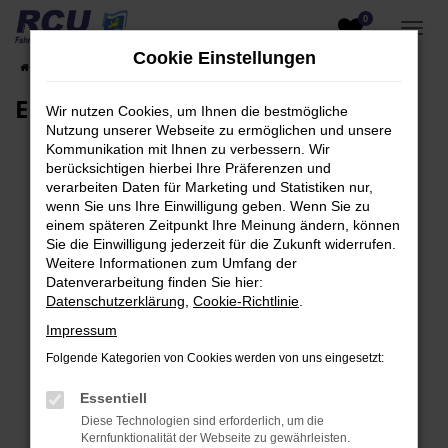
0
Zum
Hauptinhalt
Cookie Einstellungen
Startseite
EU-Fahrzeuge am Lager
Fahrzeugsuche
springen
EU-Neuwagen für Händler
Wir nutzen Cookies, um Ihnen die bestmögliche
Nutzung unserer Webseite zu ermöglichen und unsere
Kommunikation mit Ihnen zu verbessern. Wir
berücksichtigen hierbei Ihre Präferenzen und
verarbeiten Daten für Marketing und Statistiken nur,
Fehler: Network Error
wenn Sie uns Ihre Einwilligung geben. Wenn Sie zu
einem späteren Zeitpunkt Ihre Meinung ändern, können
Beim Laden ist ein Fehler aufgetreten.
Sie die Einwilligung jederzeit für die Zukunft widerrufen.
Hier sind ein paar Tipps, die dir helfen können:
Weitere Informationen zum Umfang der
Datenverarbeitung finden Sie hier:
Überprüfe deine Firewall und deine
Datenschutzerklärung
,
Cookie-Richtlinie
.
Internetverbindung.
Impressum
Laden andere Webseiten, zum Beispiel deine
Folgende Kategorien von Cookies werden von uns eingesetzt:
Suchmaschine?
Prüfe deine Browsererweiterungen.
Essentiell
Manche Erweiterungen, wie Werbeblocker,
Diese Technologien sind erforderlich, um die
können das Laden bestimmter Seiten
Kernfunktionalität der Webseite zu gewährleisten.