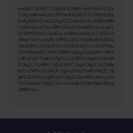
ewogICJuYW1lIjogIk5ldHdvcmtFcnJvciIs
CiAgImNvbmZpZyI6IHsKICAgICJtZXRob2Qi
OiAiR0VUIiwKICAgICJ1cmwiOiAiaHR0cHM6
Ly9hcGkueC5ha3MtcHJvZC5hdWRhcmlzLm5l
dC92MS9jbGllbnRzLzE0Mzgvd2Vic2l0ZS12
ZWhpY2xlcy8yMjY4MTk/ZmllbGQ9aW50ZXJu
YWxOdW1iZXImd2Vic2l0ZT01ZjcxYzY2MTQw
ZjhiMzAyNjI3YWY3OWMiLAogICAgImhlYWRl
cnMiOiB7fSwKICAgICJib2R5IjogbnVsbCwK
ICAgICJleHBlY3QiOiB7CiAgICAgICJyZXNw
b25zZVR5cGUiOiAiIgogICAgfSwKICAgICJ0
aW1lb3V0IjogMCwKICAgICJwcm9ncmVzcyI6
IG51bGwsCiAgICAicmlza3kiOiBmYWxzZQog
IH0KfQ==