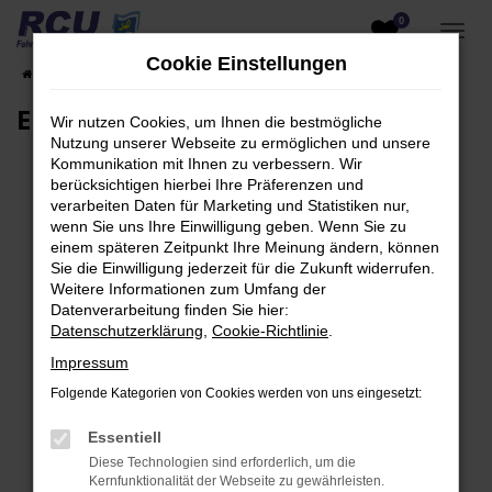
0
Zum
Hauptinhalt
Cookie Einstellungen
Startseite
EU-Fahrzeuge am Lager
Fahrzeugsuche
springen
EU-Neuwagen für Händler
Wir nutzen Cookies, um Ihnen die bestmögliche
Nutzung unserer Webseite zu ermöglichen und unsere
Kommunikation mit Ihnen zu verbessern. Wir
berücksichtigen hierbei Ihre Präferenzen und
verarbeiten Daten für Marketing und Statistiken nur,
Fehler: Network Error
wenn Sie uns Ihre Einwilligung geben. Wenn Sie zu
einem späteren Zeitpunkt Ihre Meinung ändern, können
Beim Laden ist ein Fehler aufgetreten.
Sie die Einwilligung jederzeit für die Zukunft widerrufen.
Hier sind ein paar Tipps, die dir helfen können:
Weitere Informationen zum Umfang der
Datenverarbeitung finden Sie hier:
Überprüfe deine Firewall und deine
Datenschutzerklärung
,
Cookie-Richtlinie
.
Internetverbindung.
Impressum
Laden andere Webseiten, zum Beispiel deine
Folgende Kategorien von Cookies werden von uns eingesetzt:
Suchmaschine?
Prüfe deine Browsererweiterungen.
Essentiell
Manche Erweiterungen, wie Werbeblocker,
Diese Technologien sind erforderlich, um die
können das Laden bestimmter Seiten
Kernfunktionalität der Webseite zu gewährleisten.