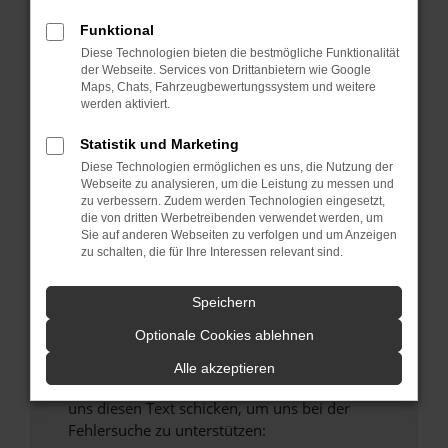
verhindern. Funktioniert die Seite in einem
Funktional
anderen Browser oder in einem privaten
Fenster?
Diese Technologien bieten die bestmögliche Funktionalität
der Webseite. Services von Drittanbietern wie Google
Starte dein Gerät neu.
Maps, Chats, Fahrzeugbewertungssystem und weitere
Das kann manchmal helfen, vorübergehende
werden aktiviert.
Probleme zu beheben.
Statistik und Marketing
Stelle sicher, dass dein Browser und dein
Diese Technologien ermöglichen es uns, die Nutzung der
Betriebssystem auf dem neuesten Stand
Webseite zu analysieren, um die Leistung zu messen und
sind.
zu verbessern. Zudem werden Technologien eingesetzt,
die von dritten Werbetreibenden verwendet werden, um
Veraltete Software birgt nicht nur ein
Sie auf anderen Webseiten zu verfolgen und um Anzeigen
Sicherheitsrisiko, sondern kann auch dazu
zu schalten, die für Ihre Interessen relevant sind.
führen, dass bestimmte Funktionen nicht mehr
unterstützt werden.
Speichern
Wende dich an den Webseitenbetreiber.
Optionale Cookies ablehnen
Wenn du alle oben genannten Schritte versucht
hast, kontaktiere uns bitte. Wir werden
Alle akzeptieren
versuchen, das Problem zu beheben. Du kannst
uns diesen Text schicken, um uns bei der
Fehlersuche zu unterstützen: