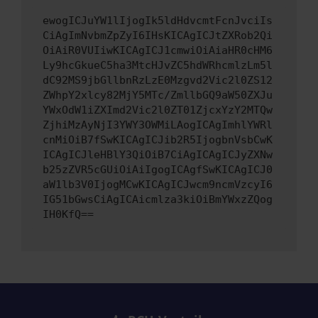
ewogICJuYW1lIjogIk5ldHdvcmtFcnJvciIs
CiAgImNvbmZpZyI6IHsKICAgICJtZXRob2Qi
OiAiR0VUIiwKICAgICJ1cmwiOiAiaHR0cHM6
Ly9hcGkueC5ha3MtcHJvZC5hdWRhcmlzLm5l
dC92MS9jbGllbnRzLzE0Mzgvd2Vic2l0ZS12
ZWhpY2xlcy82MjY5MTc/ZmllbGQ9aW50ZXJu
YWxOdW1iZXImd2Vic2l0ZT01ZjcxYzY2MTQw
ZjhiMzAyNjI3YWY3OWMiLAogICAgImhlYWRl
cnMiOiB7fSwKICAgICJib2R5IjogbnVsbCwK
ICAgICJleHBlY3QiOiB7CiAgICAgICJyZXNw
b25zZVR5cGUiOiAiIgogICAgfSwKICAgICJ0
aW1lb3V0IjogMCwKICAgICJwcm9ncmVzcyI6
IG51bGwsCiAgICAicmlza3kiOiBmYWxzZQog
IH0KfQ==