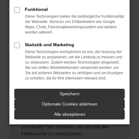
verhindern. Funktioniert die Seite in einem
Funktional
anderen Browser oder in einem privaten
Fenster?
Diese Technologien bieten die bestmögliche Funktionalität
der Webseite. Services von Drittanbietern wie Google
Starte dein Gerät neu.
Maps, Chats, Fahrzeugbewertungssystem und weitere
Das kann manchmal helfen, vorübergehende
werden aktiviert.
Probleme zu beheben.
Statistik und Marketing
Stelle sicher, dass dein Browser und dein
Diese Technologien ermöglichen es uns, die Nutzung der
Betriebssystem auf dem neuesten Stand
Webseite zu analysieren, um die Leistung zu messen und
sind.
zu verbessern. Zudem werden Technologien eingesetzt,
die von dritten Werbetreibenden verwendet werden, um
Veraltete Software birgt nicht nur ein
Sie auf anderen Webseiten zu verfolgen und um Anzeigen
Sicherheitsrisiko, sondern kann auch dazu
zu schalten, die für Ihre Interessen relevant sind.
führen, dass bestimmte Funktionen nicht mehr
unterstützt werden.
Speichern
Wende dich an den Webseitenbetreiber.
Optionale Cookies ablehnen
Wenn du alle oben genannten Schritte versucht
hast, kontaktiere uns bitte. Wir werden
Alle akzeptieren
versuchen, das Problem zu beheben. Du kannst
uns diesen Text schicken, um uns bei der
Fehlersuche zu unterstützen: