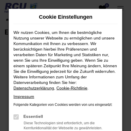
0
Zum
Hauptinhalt
Cookie Einstellungen
Startseite
EU-Fahrzeuge am Lager
Fahrzeugsuche
springen
EU-Neuwagen für Händler
Wir nutzen Cookies, um Ihnen die bestmögliche
Nutzung unserer Webseite zu ermöglichen und unsere
Kommunikation mit Ihnen zu verbessern. Wir
berücksichtigen hierbei Ihre Präferenzen und
verarbeiten Daten für Marketing und Statistiken nur,
Fehler: Network Error
wenn Sie uns Ihre Einwilligung geben. Wenn Sie zu
einem späteren Zeitpunkt Ihre Meinung ändern, können
Beim Laden ist ein Fehler aufgetreten.
Sie die Einwilligung jederzeit für die Zukunft widerrufen.
Hier sind ein paar Tipps, die dir helfen können:
Weitere Informationen zum Umfang der
Datenverarbeitung finden Sie hier:
Überprüfe deine Firewall und deine
Datenschutzerklärung
,
Cookie-Richtlinie
.
Internetverbindung.
Impressum
Laden andere Webseiten, zum Beispiel deine
Folgende Kategorien von Cookies werden von uns eingesetzt:
Suchmaschine?
Prüfe deine Browsererweiterungen.
Essentiell
Manche Erweiterungen, wie Werbeblocker,
Diese Technologien sind erforderlich, um die
können das Laden bestimmter Seiten
Kernfunktionalität der Webseite zu gewährleisten.