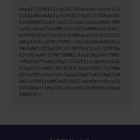
ewogICJuYW1lIjogIk5ldHdvcmtFcnJvciIs
CiAgImNvbmZpZyI6IHsKICAgICJtZXRob2Qi
OiAiR0VUIiwKICAgICJ1cmwiOiAiaHR0cHM6
Ly9hcGkueC5ha3MtcHJvZC5hdWRhcmlzLm5l
dC92MS9jbGllbnRzLzE0Mzgvd2Vic2l0ZS12
ZWhpY2xlcy82MjY5MDc/ZmllbGQ9aW50ZXJu
YWxOdW1iZXImd2Vic2l0ZT01ZjcxYzY2MTQw
ZjhiMzAyNjI3YWY3OWMiLAogICAgImhlYWRl
cnMiOiB7fSwKICAgICJib2R5IjogbnVsbCwK
ICAgICJleHBlY3QiOiB7CiAgICAgICJyZXNw
b25zZVR5cGUiOiAiIgogICAgfSwKICAgICJ0
aW1lb3V0IjogMCwKICAgICJwcm9ncmVzcyI6
IG51bGwsCiAgICAicmlza3kiOiBmYWxzZQog
IH0KfQ==