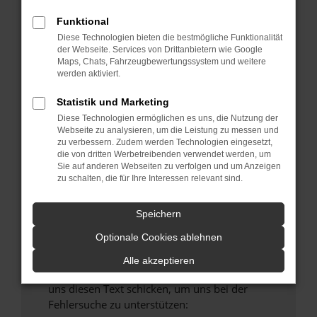
verhindern. Funktioniert die Seite in einem
Funktional
anderen Browser oder in einem privaten
Fenster?
Diese Technologien bieten die bestmögliche Funktionalität
der Webseite. Services von Drittanbietern wie Google
Starte dein Gerät neu.
Maps, Chats, Fahrzeugbewertungssystem und weitere
Das kann manchmal helfen, vorübergehende
werden aktiviert.
Probleme zu beheben.
Statistik und Marketing
Stelle sicher, dass dein Browser und dein
Diese Technologien ermöglichen es uns, die Nutzung der
Betriebssystem auf dem neuesten Stand
Webseite zu analysieren, um die Leistung zu messen und
sind.
zu verbessern. Zudem werden Technologien eingesetzt,
die von dritten Werbetreibenden verwendet werden, um
Veraltete Software birgt nicht nur ein
Sie auf anderen Webseiten zu verfolgen und um Anzeigen
Sicherheitsrisiko, sondern kann auch dazu
zu schalten, die für Ihre Interessen relevant sind.
führen, dass bestimmte Funktionen nicht mehr
unterstützt werden.
Speichern
Wende dich an den Webseitenbetreiber.
Optionale Cookies ablehnen
Wenn du alle oben genannten Schritte versucht
hast, kontaktiere uns bitte. Wir werden
Alle akzeptieren
versuchen, das Problem zu beheben. Du kannst
uns diesen Text schicken, um uns bei der
Fehlersuche zu unterstützen: