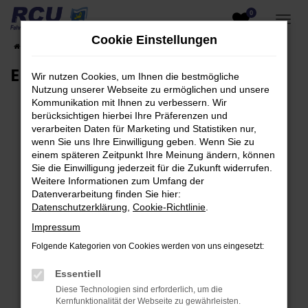
0
Zum
Hauptinhalt
Cookie Einstellungen
Startseite
EU-Fahrzeuge am Lager
Fahrzeugsuche
springen
EU-Neuwagen für Händler
Wir nutzen Cookies, um Ihnen die bestmögliche
Nutzung unserer Webseite zu ermöglichen und unsere
Kommunikation mit Ihnen zu verbessern. Wir
berücksichtigen hierbei Ihre Präferenzen und
verarbeiten Daten für Marketing und Statistiken nur,
Fehler: Network Error
wenn Sie uns Ihre Einwilligung geben. Wenn Sie zu
einem späteren Zeitpunkt Ihre Meinung ändern, können
Beim Laden ist ein Fehler aufgetreten.
Sie die Einwilligung jederzeit für die Zukunft widerrufen.
Hier sind ein paar Tipps, die dir helfen können:
Weitere Informationen zum Umfang der
Datenverarbeitung finden Sie hier:
Überprüfe deine Firewall und deine
Datenschutzerklärung
,
Cookie-Richtlinie
.
Internetverbindung.
Impressum
Laden andere Webseiten, zum Beispiel deine
Folgende Kategorien von Cookies werden von uns eingesetzt:
Suchmaschine?
Prüfe deine Browsererweiterungen.
Essentiell
Manche Erweiterungen, wie Werbeblocker,
Diese Technologien sind erforderlich, um die
können das Laden bestimmter Seiten
Kernfunktionalität der Webseite zu gewährleisten.