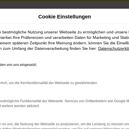
Cookie Einstellungen
er
ie bestmögliche Nutzung unserer Webseite zu ermöglichen und unsere
hierbei Ihre Präferenzen und verarbeiten Daten für Marketing und Stati
einem späteren Zeitpunkt Ihre Meinung ändern, können Sie die Einwillig
en zum Umfang der Datenverarbeitung finden Sie hier:
Datenschutzerkl
en von uns eingesetzt:
rlich, um die Kernfunktionalität der Webseite zu gewährleisten.
indung.
hine?
estmögliche Funktionalität der Webseite. Services von Drittanbietern wie Google 
eitere werden aktiviert.
aden bestimmter Seiten verhindern. Funktioniert die Seite in e
 es uns, die Nutzung der Webseite zu analysieren, um die Leistung zu messen u
 zu beheben.