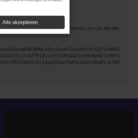
rfolgen und um Anzeigen zu schalten,
ht mehr unterstützt werden.
Alle akzeptieren
ben. Du kannst uns diesen Text schicken, um uns bei der
cmwiOiAiaHR0cHM6Ly9hcGkueC5ha3MtcHJvZC5hdWRh
ZXImd2Vic2l0ZT01ZjcxYzY2MTQwZjhiMzAyNjI3YWY3
b25zZVR5cGUiOiAiIgogICAgfSwKICAgICJ0aW1lb3V0