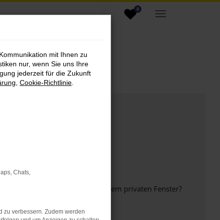
0
 Kommunikation mit Ihnen zu
stiken nur, wenn Sie uns Ihre
ung jederzeit für die Zukunft
ärung
,
Cookie-Richtlinie
.
Maps, Chats,
inem anderen Browser oder in einem privaten Fenster?
nd zu verbessern. Zudem werden