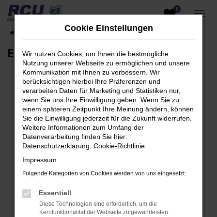
0
Zum
Hauptinhalt
Cookie Einstellungen
Startseite
EU-Fahrzeuge am Lager
Fahrzeugsuche
springen
EU-Neuwagen für Händler
Wir nutzen Cookies, um Ihnen die bestmögliche
Nutzung unserer Webseite zu ermöglichen und unsere
Kommunikation mit Ihnen zu verbessern. Wir
berücksichtigen hierbei Ihre Präferenzen und
verarbeiten Daten für Marketing und Statistiken nur,
Fehler: Network Error
wenn Sie uns Ihre Einwilligung geben. Wenn Sie zu
einem späteren Zeitpunkt Ihre Meinung ändern, können
Beim Laden ist ein Fehler aufgetreten.
Sie die Einwilligung jederzeit für die Zukunft widerrufen.
Hier sind ein paar Tipps, die dir helfen können:
Weitere Informationen zum Umfang der
Datenverarbeitung finden Sie hier:
Überprüfe deine Firewall und deine
Datenschutzerklärung
,
Cookie-Richtlinie
.
Internetverbindung.
Impressum
Laden andere Webseiten, zum Beispiel deine
Folgende Kategorien von Cookies werden von uns eingesetzt:
Suchmaschine?
Prüfe deine Browsererweiterungen.
Essentiell
Manche Erweiterungen, wie Werbeblocker,
Diese Technologien sind erforderlich, um die
können das Laden bestimmter Seiten
Kernfunktionalität der Webseite zu gewährleisten.