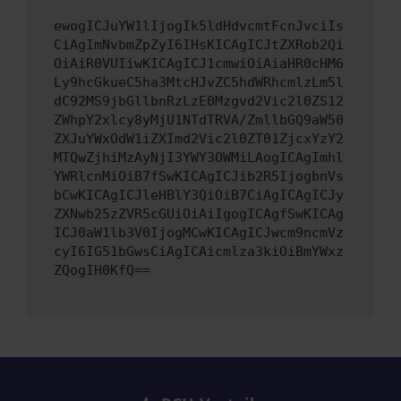
ewogICJuYW1lIjogIk5ldHdvcmtFcnJvciIs
CiAgImNvbmZpZyI6IHsKICAgICJtZXRob2Qi
OiAiR0VUIiwKICAgICJ1cmwiOiAiaHR0cHM6
Ly9hcGkueC5ha3MtcHJvZC5hdWRhcmlzLm5l
dC92MS9jbGllbnRzLzE0Mzgvd2Vic2l0ZS12
ZWhpY2xlcy8yMjU1NTdTRVA/ZmllbGQ9aW50
ZXJuYWxOdW1iZXImd2Vic2l0ZT01ZjcxYzY2
MTQwZjhiMzAyNjI3YWY3OWMiLAogICAgImhl
YWRlcnMiOiB7fSwKICAgICJib2R5IjogbnVs
bCwKICAgICJleHBlY3QiOiB7CiAgICAgICJy
ZXNwb25zZVR5cGUiOiAiIgogICAgfSwKICAg
ICJ0aW1lb3V0IjogMCwKICAgICJwcm9ncmVz
cyI6IG51bGwsCiAgICAicmlza3kiOiBmYWxz
ZQogIH0KfQ==