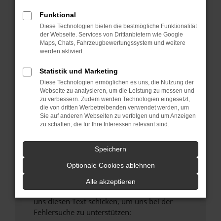
verhindern. Funktioniert die Seite in einem
Funktional
anderen Browser oder in einem privaten
Fenster?
Diese Technologien bieten die bestmögliche Funktionalität
der Webseite. Services von Drittanbietern wie Google
Starte dein Gerät neu.
Maps, Chats, Fahrzeugbewertungssystem und weitere
Das kann manchmal helfen, vorübergehende
werden aktiviert.
Probleme zu beheben.
Statistik und Marketing
Stelle sicher, dass dein Browser und dein
Diese Technologien ermöglichen es uns, die Nutzung der
Betriebssystem auf dem neuesten Stand
Webseite zu analysieren, um die Leistung zu messen und
sind.
zu verbessern. Zudem werden Technologien eingesetzt,
die von dritten Werbetreibenden verwendet werden, um
Veraltete Software birgt nicht nur ein
Sie auf anderen Webseiten zu verfolgen und um Anzeigen
Sicherheitsrisiko, sondern kann auch dazu
zu schalten, die für Ihre Interessen relevant sind.
führen, dass bestimmte Funktionen nicht mehr
unterstützt werden.
Speichern
Wende dich an den Webseitenbetreiber.
Optionale Cookies ablehnen
Wenn du alle oben genannten Schritte versucht
hast, kontaktiere uns bitte. Wir werden
Alle akzeptieren
versuchen, das Problem zu beheben. Du kannst
uns diesen Text schicken, um uns bei der
Fehlersuche zu unterstützen: