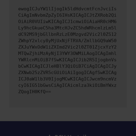
ewogICJuYW1lIjogIk5ldHdvcmtFcnJvciIs
CiAgImNvbmZpZyI6IHsKICAgICJtZXRob2Qi
OiAiR0VUIiwKICAgICJ1cmwiOiAiaHR0cHM6
Ly9hcGkueC5ha3MtcHJvZC5hdWRhcmlzLm5l
dC92MS9jbGllbnRzLzE0Mzgvd2Vic2l0ZS12
ZWhpY2xlcy8yMjUxNjFTRVA/ZmllbGQ9aW50
ZXJuYWxOdW1iZXImd2Vic2l0ZT01ZjcxYzY2
MTQwZjhiMzAyNjI3YWY3OWMiLAogICAgImhl
YWRlcnMiOiB7fSwKICAgICJib2R5IjogbnVs
bCwKICAgICJleHBlY3QiOiB7CiAgICAgICJy
ZXNwb25zZVR5cGUiOiAiIgogICAgfSwKICAg
ICJ0aW1lb3V0IjogMCwKICAgICJwcm9ncmVz
cyI6IG51bGwsCiAgICAicmlza3kiOiBmYWxz
ZQogIH0KfQ==