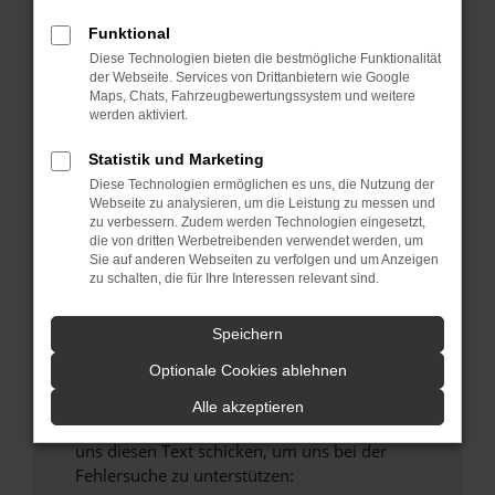
verhindern. Funktioniert die Seite in einem
Funktional
anderen Browser oder in einem privaten
Fenster?
Diese Technologien bieten die bestmögliche Funktionalität
der Webseite. Services von Drittanbietern wie Google
Starte dein Gerät neu.
Maps, Chats, Fahrzeugbewertungssystem und weitere
Das kann manchmal helfen, vorübergehende
werden aktiviert.
Probleme zu beheben.
Statistik und Marketing
Stelle sicher, dass dein Browser und dein
Diese Technologien ermöglichen es uns, die Nutzung der
Betriebssystem auf dem neuesten Stand
Webseite zu analysieren, um die Leistung zu messen und
sind.
zu verbessern. Zudem werden Technologien eingesetzt,
die von dritten Werbetreibenden verwendet werden, um
Veraltete Software birgt nicht nur ein
Sie auf anderen Webseiten zu verfolgen und um Anzeigen
Sicherheitsrisiko, sondern kann auch dazu
zu schalten, die für Ihre Interessen relevant sind.
führen, dass bestimmte Funktionen nicht mehr
unterstützt werden.
Speichern
Wende dich an den Webseitenbetreiber.
Optionale Cookies ablehnen
Wenn du alle oben genannten Schritte versucht
hast, kontaktiere uns bitte. Wir werden
Alle akzeptieren
versuchen, das Problem zu beheben. Du kannst
uns diesen Text schicken, um uns bei der
Fehlersuche zu unterstützen: