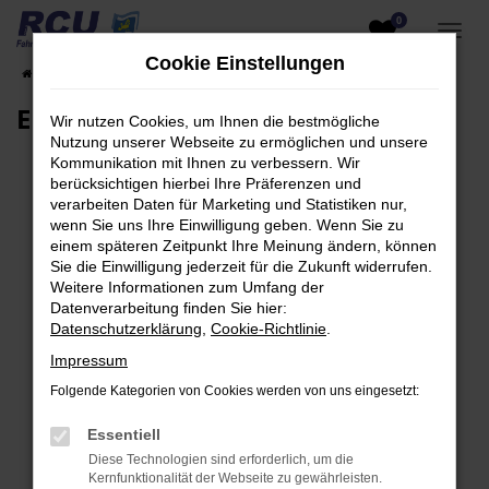
0
Zum
Hauptinhalt
Cookie Einstellungen
Startseite
EU-Fahrzeuge am Lager
Fahrzeugsuche
springen
EU-Neuwagen für Händler
Wir nutzen Cookies, um Ihnen die bestmögliche
Nutzung unserer Webseite zu ermöglichen und unsere
Kommunikation mit Ihnen zu verbessern. Wir
berücksichtigen hierbei Ihre Präferenzen und
verarbeiten Daten für Marketing und Statistiken nur,
Fehler: Network Error
wenn Sie uns Ihre Einwilligung geben. Wenn Sie zu
einem späteren Zeitpunkt Ihre Meinung ändern, können
Beim Laden ist ein Fehler aufgetreten.
Sie die Einwilligung jederzeit für die Zukunft widerrufen.
Hier sind ein paar Tipps, die dir helfen können:
Weitere Informationen zum Umfang der
Datenverarbeitung finden Sie hier:
Überprüfe deine Firewall und deine
Datenschutzerklärung
,
Cookie-Richtlinie
.
Internetverbindung.
Impressum
Laden andere Webseiten, zum Beispiel deine
Folgende Kategorien von Cookies werden von uns eingesetzt:
Suchmaschine?
Prüfe deine Browsererweiterungen.
Essentiell
Manche Erweiterungen, wie Werbeblocker,
Diese Technologien sind erforderlich, um die
können das Laden bestimmter Seiten
Kernfunktionalität der Webseite zu gewährleisten.