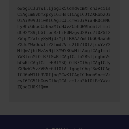
ewogICJuYW1lIjogIk5ldHdvcmtFcnJvciIs
CiAgImNvbmZpZyI6IHsKICAgICJtZXRob2Qi
OiAiR0VUIiwKICAgICJ1cmwiOiAiaHR0cHM6
Ly9hcGkueC5ha3MtcHJvZC5hdWRhcmlzLm5l
dC92MS9jbGllbnRzLzE0Mzgvd2Vic2l0ZS12
ZWhpY2xlcy8yMjUxMjhTRVA/ZmllbGQ9aW50
ZXJuYWxOdW1iZXImd2Vic2l0ZT01ZjcxYzY2
MTQwZjhiMzAyNjI3YWY3OWMiLAogICAgImhl
YWRlcnMiOiB7fSwKICAgICJib2R5IjogbnVs
bCwKICAgICJleHBlY3QiOiB7CiAgICAgICJy
ZXNwb25zZVR5cGUiOiAiIgogICAgfSwKICAg
ICJ0aW1lb3V0IjogMCwKICAgICJwcm9ncmVz
cyI6IG51bGwsCiAgICAicmlza3kiOiBmYWxz
ZQogIH0KfQ==