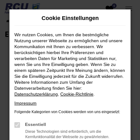
0
Zum
Hauptinhalt
Cookie Einstellungen
Startseite
EU-Fahrzeuge am Lager
Fahrzeugsuche
springen
EU-Neuwagen für Händler
Wir nutzen Cookies, um Ihnen die bestmögliche
Nutzung unserer Webseite zu ermöglichen und unsere
Kommunikation mit Ihnen zu verbessern. Wir
berücksichtigen hierbei Ihre Präferenzen und
verarbeiten Daten für Marketing und Statistiken nur,
Fehler: Network Error
wenn Sie uns Ihre Einwilligung geben. Wenn Sie zu
einem späteren Zeitpunkt Ihre Meinung ändern, können
Beim Laden ist ein Fehler aufgetreten.
Sie die Einwilligung jederzeit für die Zukunft widerrufen.
Hier sind ein paar Tipps, die dir helfen können:
Weitere Informationen zum Umfang der
Datenverarbeitung finden Sie hier:
Überprüfe deine Firewall und deine
Datenschutzerklärung
,
Cookie-Richtlinie
.
Internetverbindung.
Impressum
Laden andere Webseiten, zum Beispiel deine
Folgende Kategorien von Cookies werden von uns eingesetzt:
Suchmaschine?
Prüfe deine Browsererweiterungen.
Essentiell
Manche Erweiterungen, wie Werbeblocker,
Diese Technologien sind erforderlich, um die
können das Laden bestimmter Seiten
Kernfunktionalität der Webseite zu gewährleisten.