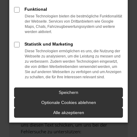
verhindern. Funktioniert die Seite in einem
Funktional
anderen Browser oder in einem privaten
Fenster?
Diese Technologien bieten die bestmögliche Funktionalität
der Webseite. Services von Drittanbietern wie Google
Starte dein Gerät neu.
Maps, Chats, Fahrzeugbewertungssystem und weitere
Das kann manchmal helfen, vorübergehende
werden aktiviert.
Probleme zu beheben.
Statistik und Marketing
Stelle sicher, dass dein Browser und dein
Diese Technologien ermöglichen es uns, die Nutzung der
Betriebssystem auf dem neuesten Stand
Webseite zu analysieren, um die Leistung zu messen und
sind.
zu verbessern. Zudem werden Technologien eingesetzt,
die von dritten Werbetreibenden verwendet werden, um
Veraltete Software birgt nicht nur ein
Sie auf anderen Webseiten zu verfolgen und um Anzeigen
Sicherheitsrisiko, sondern kann auch dazu
zu schalten, die für Ihre Interessen relevant sind.
führen, dass bestimmte Funktionen nicht mehr
unterstützt werden.
Speichern
Wende dich an den Webseitenbetreiber.
Optionale Cookies ablehnen
Wenn du alle oben genannten Schritte versucht
hast, kontaktiere uns bitte. Wir werden
Alle akzeptieren
versuchen, das Problem zu beheben. Du kannst
uns diesen Text schicken, um uns bei der
Fehlersuche zu unterstützen: