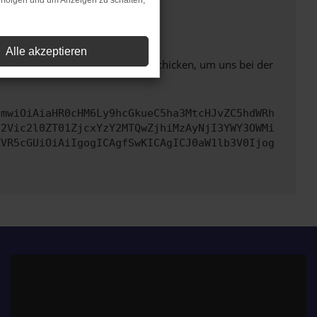
rfolgen und um Anzeigen zu schalten,
ht mehr unterstützt werden.
Alle akzeptieren
ben. Du kannst uns diesen Text schicken, um uns bei der
cmwiOiAiaHR0cHM6Ly9hcGkueC5ha3MtcHJvZC5hdWRh
d2Vic2l0ZT01ZjcxYzY2MTQwZjhiMzAyNjI3YWY3OWMi
ZVR5cGUiOiAiIgogICAgfSwKICAgICJ0aW1lb3V0Ijog