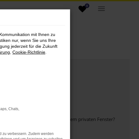
0
 Kommunikation mit Ihnen zu
stiken nur, wenn Sie uns Ihre
ung jederzeit für die Zukunft
ärung
,
Cookie-Richtlinie
.
Maps, Chats,
inem anderen Browser oder in einem privaten Fenster?
nd zu verbessern. Zudem werden