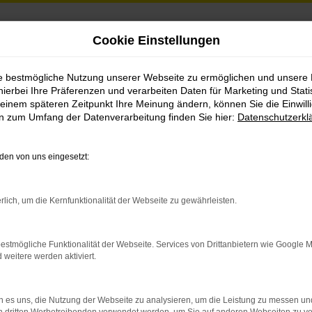
Cookie Einstellungen
er
ie bestmögliche Nutzung unserer Webseite zu ermöglichen und unsere
hierbei Ihre Präferenzen und verarbeiten Daten für Marketing und Stati
einem späteren Zeitpunkt Ihre Meinung ändern, können Sie die Einwillig
en zum Umfang der Datenverarbeitung finden Sie hier:
Datenschutzerkl
en von uns eingesetzt:
rlich, um die Kernfunktionalität der Webseite zu gewährleisten.
indung.
hine?
estmögliche Funktionalität der Webseite. Services von Drittanbietern wie Google 
eitere werden aktiviert.
aden bestimmter Seiten verhindern. Funktioniert die Seite in e
 es uns, die Nutzung der Webseite zu analysieren, um die Leistung zu messen u
 zu beheben.