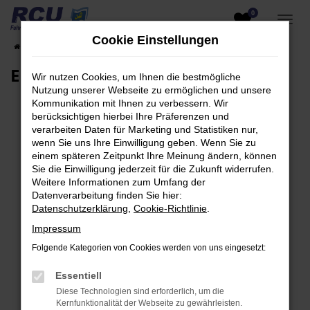
0
Zum
Hauptinhalt
Cookie Einstellungen
Startseite
EU-Fahrzeuge am Lager
Fahrzeugsuche
springen
EU-Neuwagen für Händler
Wir nutzen Cookies, um Ihnen die bestmögliche
Nutzung unserer Webseite zu ermöglichen und unsere
Kommunikation mit Ihnen zu verbessern. Wir
berücksichtigen hierbei Ihre Präferenzen und
verarbeiten Daten für Marketing und Statistiken nur,
Fehler: Network Error
wenn Sie uns Ihre Einwilligung geben. Wenn Sie zu
einem späteren Zeitpunkt Ihre Meinung ändern, können
Beim Laden ist ein Fehler aufgetreten.
Sie die Einwilligung jederzeit für die Zukunft widerrufen.
Hier sind ein paar Tipps, die dir helfen können:
Weitere Informationen zum Umfang der
Datenverarbeitung finden Sie hier:
Überprüfe deine Firewall und deine
Datenschutzerklärung
,
Cookie-Richtlinie
.
Internetverbindung.
Impressum
Laden andere Webseiten, zum Beispiel deine
Folgende Kategorien von Cookies werden von uns eingesetzt:
Suchmaschine?
Prüfe deine Browsererweiterungen.
Essentiell
Manche Erweiterungen, wie Werbeblocker,
Diese Technologien sind erforderlich, um die
können das Laden bestimmter Seiten
Kernfunktionalität der Webseite zu gewährleisten.