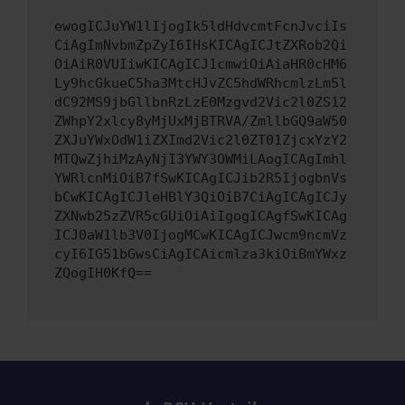
ewogICJuYW1lIjogIk5ldHdvcmtFcnJvciIs
CiAgImNvbmZpZyI6IHsKICAgICJtZXRob2Qi
OiAiR0VUIiwKICAgICJ1cmwiOiAiaHR0cHM6
Ly9hcGkueC5ha3MtcHJvZC5hdWRhcmlzLm5l
dC92MS9jbGllbnRzLzE0Mzgvd2Vic2l0ZS12
ZWhpY2xlcy8yMjUxMjBTRVA/ZmllbGQ9aW50
ZXJuYWxOdW1iZXImd2Vic2l0ZT01ZjcxYzY2
MTQwZjhiMzAyNjI3YWY3OWMiLAogICAgImhl
YWRlcnMiOiB7fSwKICAgICJib2R5IjogbnVs
bCwKICAgICJleHBlY3QiOiB7CiAgICAgICJy
ZXNwb25zZVR5cGUiOiAiIgogICAgfSwKICAg
ICJ0aW1lb3V0IjogMCwKICAgICJwcm9ncmVz
cyI6IG51bGwsCiAgICAicmlza3kiOiBmYWxz
ZQogIH0KfQ==