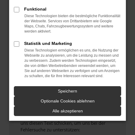
verhindern. Funktioniert die Seite in einem
Funktional
anderen Browser oder in einem privaten
Fenster?
Diese Technologien bieten die bestmögliche Funktionalität
der Webseite. Services von Drittanbietern wie Google
Starte dein Gerät neu.
Maps, Chats, Fahrzeugbewertungssystem und weitere
Das kann manchmal helfen, vorübergehende
werden aktiviert.
Probleme zu beheben.
Statistik und Marketing
Stelle sicher, dass dein Browser und dein
Diese Technologien ermöglichen es uns, die Nutzung der
Betriebssystem auf dem neuesten Stand
Webseite zu analysieren, um die Leistung zu messen und
sind.
zu verbessern. Zudem werden Technologien eingesetzt,
die von dritten Werbetreibenden verwendet werden, um
Veraltete Software birgt nicht nur ein
Sie auf anderen Webseiten zu verfolgen und um Anzeigen
Sicherheitsrisiko, sondern kann auch dazu
zu schalten, die für Ihre Interessen relevant sind.
führen, dass bestimmte Funktionen nicht mehr
unterstützt werden.
Speichern
Wende dich an den Webseitenbetreiber.
Optionale Cookies ablehnen
Wenn du alle oben genannten Schritte versucht
hast, kontaktiere uns bitte. Wir werden
Alle akzeptieren
versuchen, das Problem zu beheben. Du kannst
uns diesen Text schicken, um uns bei der
Fehlersuche zu unterstützen: