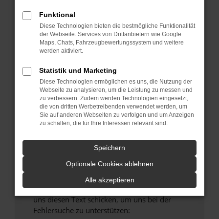
verhindern. Funktioniert die Seite in einem
Funktional
anderen Browser oder in einem privaten
Fenster?
Diese Technologien bieten die bestmögliche Funktionalität
der Webseite. Services von Drittanbietern wie Google
Starte dein Gerät neu.
Maps, Chats, Fahrzeugbewertungssystem und weitere
Das kann manchmal helfen, vorübergehende
werden aktiviert.
Probleme zu beheben.
Statistik und Marketing
Stelle sicher, dass dein Browser und dein
Diese Technologien ermöglichen es uns, die Nutzung der
Betriebssystem auf dem neuesten Stand
Webseite zu analysieren, um die Leistung zu messen und
sind.
zu verbessern. Zudem werden Technologien eingesetzt,
die von dritten Werbetreibenden verwendet werden, um
Veraltete Software birgt nicht nur ein
Sie auf anderen Webseiten zu verfolgen und um Anzeigen
Sicherheitsrisiko, sondern kann auch dazu
zu schalten, die für Ihre Interessen relevant sind.
führen, dass bestimmte Funktionen nicht mehr
unterstützt werden.
Speichern
Wende dich an den Webseitenbetreiber.
Optionale Cookies ablehnen
Wenn du alle oben genannten Schritte versucht
hast, kontaktiere uns bitte. Wir werden
Alle akzeptieren
versuchen, das Problem zu beheben. Du kannst
uns diesen Text schicken, um uns bei der
Fehlersuche zu unterstützen: