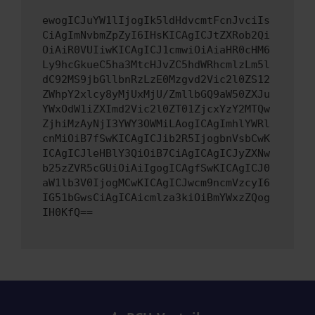
ewogICJuYW1lIjogIk5ldHdvcmtFcnJvciIs
CiAgImNvbmZpZyI6IHsKICAgICJtZXRob2Qi
OiAiR0VUIiwKICAgICJ1cmwiOiAiaHR0cHM6
Ly9hcGkueC5ha3MtcHJvZC5hdWRhcmlzLm5l
dC92MS9jbGllbnRzLzE0Mzgvd2Vic2l0ZS12
ZWhpY2xlcy8yMjUxMjU/ZmllbGQ9aW50ZXJu
YWxOdW1iZXImd2Vic2l0ZT01ZjcxYzY2MTQw
ZjhiMzAyNjI3YWY3OWMiLAogICAgImhlYWRl
cnMiOiB7fSwKICAgICJib2R5IjogbnVsbCwK
ICAgICJleHBlY3QiOiB7CiAgICAgICJyZXNw
b25zZVR5cGUiOiAiIgogICAgfSwKICAgICJ0
aW1lb3V0IjogMCwKICAgICJwcm9ncmVzcyI6
IG51bGwsCiAgICAicmlza3kiOiBmYWxzZQog
IH0KfQ==