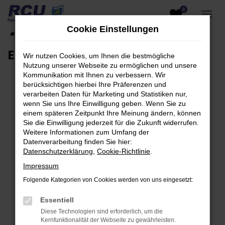
0
Zum
Hauptinhalt
Cookie Einstellungen
Startseite
EU-Fahrzeuge am Lager
Fahrzeugsuche
springen
EU-Neuwagen für Händler
Wir nutzen Cookies, um Ihnen die bestmögliche
Nutzung unserer Webseite zu ermöglichen und unsere
Kommunikation mit Ihnen zu verbessern. Wir
berücksichtigen hierbei Ihre Präferenzen und
verarbeiten Daten für Marketing und Statistiken nur,
Fehler: Network Error
wenn Sie uns Ihre Einwilligung geben. Wenn Sie zu
einem späteren Zeitpunkt Ihre Meinung ändern, können
Beim Laden ist ein Fehler aufgetreten.
Sie die Einwilligung jederzeit für die Zukunft widerrufen.
Hier sind ein paar Tipps, die dir helfen können:
Weitere Informationen zum Umfang der
Datenverarbeitung finden Sie hier:
Überprüfe deine Firewall und deine
Datenschutzerklärung
,
Cookie-Richtlinie
.
Internetverbindung.
Impressum
Laden andere Webseiten, zum Beispiel deine
Folgende Kategorien von Cookies werden von uns eingesetzt:
Suchmaschine?
Prüfe deine Browsererweiterungen.
Essentiell
Manche Erweiterungen, wie Werbeblocker,
Diese Technologien sind erforderlich, um die
können das Laden bestimmter Seiten
Kernfunktionalität der Webseite zu gewährleisten.