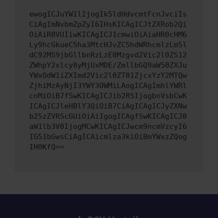
ewogICJuYW1lIjogIk5ldHdvcmtFcnJvciIs
CiAgImNvbmZpZyI6IHsKICAgICJtZXRob2Qi
OiAiR0VUIiwKICAgICJ1cmwiOiAiaHR0cHM6
Ly9hcGkueC5ha3MtcHJvZC5hdWRhcmlzLm5l
dC92MS9jbGllbnRzLzE0Mzgvd2Vic2l0ZS12
ZWhpY2xlcy8yMjUxMDE/ZmllbGQ9aW50ZXJu
YWxOdW1iZXImd2Vic2l0ZT01ZjcxYzY2MTQw
ZjhiMzAyNjI3YWY3OWMiLAogICAgImhlYWRl
cnMiOiB7fSwKICAgICJib2R5IjogbnVsbCwK
ICAgICJleHBlY3QiOiB7CiAgICAgICJyZXNw
b25zZVR5cGUiOiAiIgogICAgfSwKICAgICJ0
aW1lb3V0IjogMCwKICAgICJwcm9ncmVzcyI6
IG51bGwsCiAgICAicmlza3kiOiBmYWxzZQog
IH0KfQ==