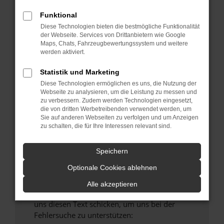
verhindern. Funktioniert die Seite in einem
Funktional
anderen Browser oder in einem privaten
Fenster?
Diese Technologien bieten die bestmögliche Funktionalität
der Webseite. Services von Drittanbietern wie Google
Starte dein Gerät neu.
Maps, Chats, Fahrzeugbewertungssystem und weitere
Das kann manchmal helfen, vorübergehende
werden aktiviert.
Probleme zu beheben.
Statistik und Marketing
Stelle sicher, dass dein Browser und dein
Diese Technologien ermöglichen es uns, die Nutzung der
Betriebssystem auf dem neuesten Stand
Webseite zu analysieren, um die Leistung zu messen und
sind.
zu verbessern. Zudem werden Technologien eingesetzt,
die von dritten Werbetreibenden verwendet werden, um
Veraltete Software birgt nicht nur ein
Sie auf anderen Webseiten zu verfolgen und um Anzeigen
Sicherheitsrisiko, sondern kann auch dazu
zu schalten, die für Ihre Interessen relevant sind.
führen, dass bestimmte Funktionen nicht mehr
unterstützt werden.
Speichern
Wende dich an den Webseitenbetreiber.
Optionale Cookies ablehnen
Wenn du alle oben genannten Schritte versucht
hast, kontaktiere uns bitte. Wir werden
Alle akzeptieren
versuchen, das Problem zu beheben. Du kannst
uns diesen Text schicken, um uns bei der
Fehlersuche zu unterstützen: