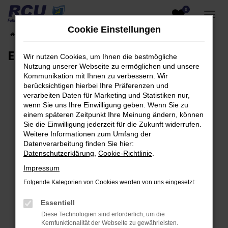
0
Zum
Hauptinhalt
Cookie Einstellungen
Startseite
EU-Fahrzeuge am Lager
Fahrzeugsuche
springen
EU-Neuwagen für Händler
Wir nutzen Cookies, um Ihnen die bestmögliche
Nutzung unserer Webseite zu ermöglichen und unsere
Kommunikation mit Ihnen zu verbessern. Wir
berücksichtigen hierbei Ihre Präferenzen und
verarbeiten Daten für Marketing und Statistiken nur,
Fehler: Network Error
wenn Sie uns Ihre Einwilligung geben. Wenn Sie zu
einem späteren Zeitpunkt Ihre Meinung ändern, können
Beim Laden ist ein Fehler aufgetreten.
Sie die Einwilligung jederzeit für die Zukunft widerrufen.
Hier sind ein paar Tipps, die dir helfen können:
Weitere Informationen zum Umfang der
Datenverarbeitung finden Sie hier:
Überprüfe deine Firewall und deine
Datenschutzerklärung
,
Cookie-Richtlinie
.
Internetverbindung.
Impressum
Laden andere Webseiten, zum Beispiel deine
Folgende Kategorien von Cookies werden von uns eingesetzt:
Suchmaschine?
Prüfe deine Browsererweiterungen.
Essentiell
Manche Erweiterungen, wie Werbeblocker,
Diese Technologien sind erforderlich, um die
können das Laden bestimmter Seiten
Kernfunktionalität der Webseite zu gewährleisten.