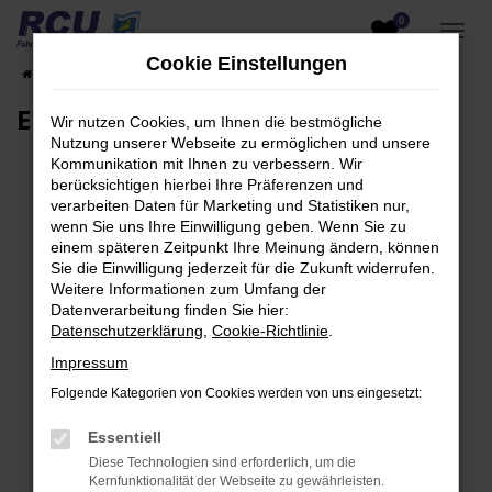
0
Zum
Hauptinhalt
Cookie Einstellungen
Startseite
EU-Fahrzeuge am Lager
Fahrzeugsuche
springen
EU-Neuwagen für Händler
Wir nutzen Cookies, um Ihnen die bestmögliche
Nutzung unserer Webseite zu ermöglichen und unsere
Kommunikation mit Ihnen zu verbessern. Wir
berücksichtigen hierbei Ihre Präferenzen und
verarbeiten Daten für Marketing und Statistiken nur,
Fehler: Network Error
wenn Sie uns Ihre Einwilligung geben. Wenn Sie zu
einem späteren Zeitpunkt Ihre Meinung ändern, können
Beim Laden ist ein Fehler aufgetreten.
Sie die Einwilligung jederzeit für die Zukunft widerrufen.
Hier sind ein paar Tipps, die dir helfen können:
Weitere Informationen zum Umfang der
Datenverarbeitung finden Sie hier:
Überprüfe deine Firewall und deine
Datenschutzerklärung
,
Cookie-Richtlinie
.
Internetverbindung.
Impressum
Laden andere Webseiten, zum Beispiel deine
Folgende Kategorien von Cookies werden von uns eingesetzt:
Suchmaschine?
Prüfe deine Browsererweiterungen.
Essentiell
Manche Erweiterungen, wie Werbeblocker,
Diese Technologien sind erforderlich, um die
können das Laden bestimmter Seiten
Kernfunktionalität der Webseite zu gewährleisten.