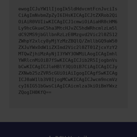
ewogICJuYW1lIjogIk5ldHdvcmtFcnJvciIs
CiAgImNvbmZpZyI6IHsKICAgICJtZXRob2Qi
OiAiR0VUIiwKICAgICJ1cmwiOiAiaHR0cHM6
Ly9hcGkueC5ha3MtcHJvZC5hdWRhcmlzLm5l
dC92MS9jbGllbnRzLzE0Mzgvd2Vic2l0ZS12
ZWhpY2xlcy8yMjYzMzZBQlQ/ZmllbGQ9aW50
ZXJuYWxOdW1iZXImd2Vic2l0ZT01ZjcxYzY2
MTQwZjhiMzAyNjI3YWY3OWMiLAogICAgImhl
YWRlcnMiOiB7fSwKICAgICJib2R5IjogbnVs
bCwKICAgICJleHBlY3QiOiB7CiAgICAgICJy
ZXNwb25zZVR5cGUiOiAiIgogICAgfSwKICAg
ICJ0aW1lb3V0IjogMCwKICAgICJwcm9ncmVz
cyI6IG51bGwsCiAgICAicmlza3kiOiBmYWxz
ZQogIH0KfQ==