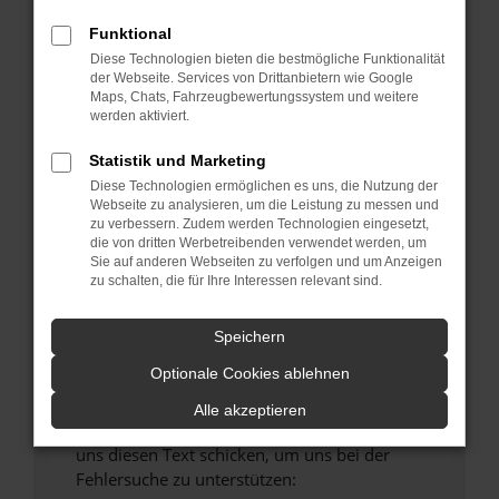
verhindern. Funktioniert die Seite in einem
Funktional
anderen Browser oder in einem privaten
Fenster?
Diese Technologien bieten die bestmögliche Funktionalität
der Webseite. Services von Drittanbietern wie Google
Starte dein Gerät neu.
Maps, Chats, Fahrzeugbewertungssystem und weitere
Das kann manchmal helfen, vorübergehende
werden aktiviert.
Probleme zu beheben.
Statistik und Marketing
Stelle sicher, dass dein Browser und dein
Diese Technologien ermöglichen es uns, die Nutzung der
Betriebssystem auf dem neuesten Stand
Webseite zu analysieren, um die Leistung zu messen und
sind.
zu verbessern. Zudem werden Technologien eingesetzt,
die von dritten Werbetreibenden verwendet werden, um
Veraltete Software birgt nicht nur ein
Sie auf anderen Webseiten zu verfolgen und um Anzeigen
Sicherheitsrisiko, sondern kann auch dazu
zu schalten, die für Ihre Interessen relevant sind.
führen, dass bestimmte Funktionen nicht mehr
unterstützt werden.
Speichern
Wende dich an den Webseitenbetreiber.
Optionale Cookies ablehnen
Wenn du alle oben genannten Schritte versucht
hast, kontaktiere uns bitte. Wir werden
Alle akzeptieren
versuchen, das Problem zu beheben. Du kannst
uns diesen Text schicken, um uns bei der
Fehlersuche zu unterstützen: