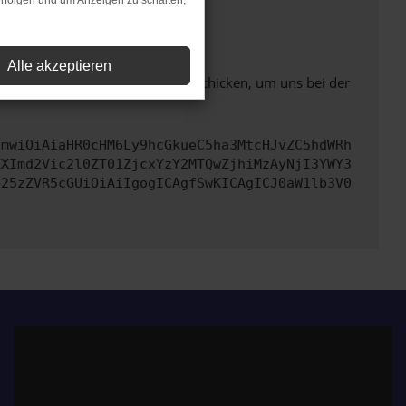
rfolgen und um Anzeigen zu schalten,
ht mehr unterstützt werden.
Alle akzeptieren
ben. Du kannst uns diesen Text schicken, um uns bei der
cmwiOiAiaHR0cHM6Ly9hcGkueC5ha3MtcHJvZC5hdWRh
ZXImd2Vic2l0ZT01ZjcxYzY2MTQwZjhiMzAyNjI3YWY3
b25zZVR5cGUiOiAiIgogICAgfSwKICAgICJ0aW1lb3V0