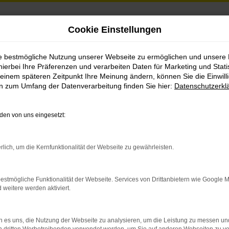
Cookie Einstellungen
er
ie bestmögliche Nutzung unserer Webseite zu ermöglichen und unsere
hierbei Ihre Präferenzen und verarbeiten Daten für Marketing und Stati
einem späteren Zeitpunkt Ihre Meinung ändern, können Sie die Einwillig
en zum Umfang der Datenverarbeitung finden Sie hier:
Datenschutzerkl
en von uns eingesetzt:
rlich, um die Kernfunktionalität der Webseite zu gewährleisten.
indung.
hine?
estmögliche Funktionalität der Webseite. Services von Drittanbietern wie Google 
eitere werden aktiviert.
aden bestimmter Seiten verhindern. Funktioniert die Seite in e
 es uns, die Nutzung der Webseite zu analysieren, um die Leistung zu messen u
 zu beheben.