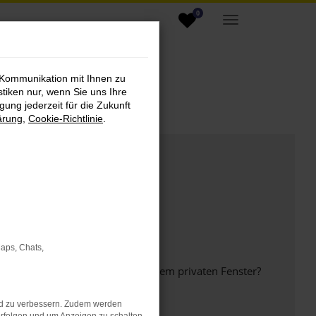
0
 Kommunikation mit Ihnen zu
stiken nur, wenn Sie uns Ihre
ung jederzeit für die Zukunft
ärung
,
Cookie-Richtlinie
.
Maps, Chats,
inem anderen Browser oder in einem privaten Fenster?
nd zu verbessern. Zudem werden